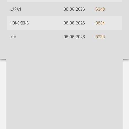
JAPAN
06-08-2026
6348
HONGKONG
06-08-2026
3634
KIM
06-08-2026
5733