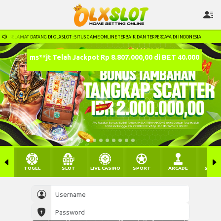
SELAMAT DATANG DI OLXSLOT : SITUS GAME ONLINE TERBAIK DAN TERPERCAYA DI INDONESIA
ms**jt Telah Jackpot Rp 8.807.000,00 di BET 40.000
TOGEL
SLOT
LIVE CASINO
SPORT
ARCADE
SABU