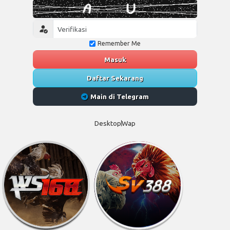
Remember Me
Masuk
Daftar Sekarang
Main di Telegram
Desktop
Wap