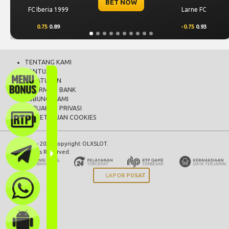
BET NOW
Larne FC
Sevilla
-0.75
0.93
0.25
0.95
TENTANG KAMI
BANTUAN
PERATURAN
INFORMASI BANK
HUBUNGI KAMI
KEBIJAKAN PRIVASI
PERSETUJUAN COOKIES
© 2015 - 2026 Copyright OLXSLOT.
All Rights Reserved.
LAPOR PUSAT